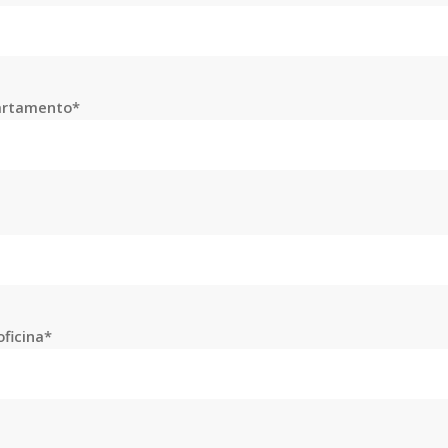
artamento*
ficina*