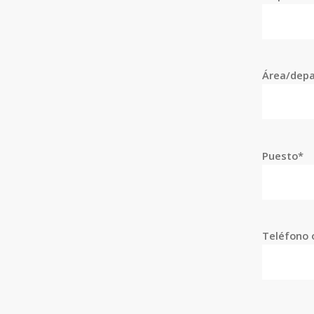
Área/dep
Puesto*
Teléfono o